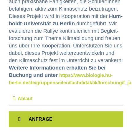
auch prax­is­na­he Fähigkeit­en, die Schüler:innen
befähi­gen, aktiv zum Kli­maschutz beizutragen.
Dieses Pro­jekt wird in Koop­er­a­tion mit der
Hum­
boldt-Uni­ver­sität zu Berlin
durchge­führt. Wir
evaluieren die Ral­lye kon­tinuier­lich mit Begleit­
forschung zum The­ma Klima­bil­dung und freuen
uns über Ihre Koop­er­a­tion. Unter­stützen Sie uns
dabei, dieses Pro­jekt weit­erzuen­twick­eln und
den Kli­maschutz fest im Unter­richt zu ver­ankern!
Weit­ere Infor­ma­tio­nen erhal­ten Sie bei
Buchung und unter
https://www.biologie.hu-
berlin.de/de/gruppenseiten/fachdidaktik/forschung/f_j
Ablauf
ANFRAGE