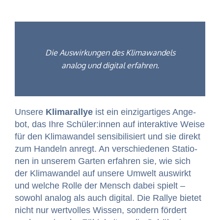
Die Auswirkun­gen des Kli­mawan­dels
ana­log und dig­i­tal erfahren.
Unsere
Kli­mar­al­lye
ist ein einzi­gar­tiges Ange­
bot, das Ihre Schüler:innen auf inter­ak­tive Weise
für den Kli­mawan­del sen­si­bil­isiert und sie direkt
zum Han­deln anregt. An ver­schiede­nen Sta­tio­
nen in unserem Garten erfahren sie, wie sich
der Kli­mawan­del auf unsere Umwelt auswirkt
und welche Rolle der Men­sch dabei spielt –
sowohl ana­log als auch dig­i­tal. Die Ral­lye bietet
nicht nur wertvolles Wis­sen, son­dern fördert