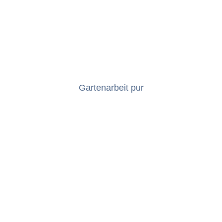
Garte­nar­beit pur