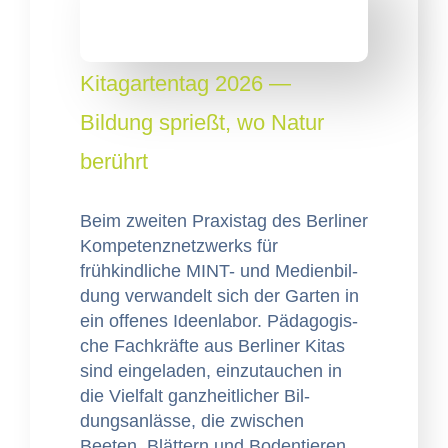
Kitagartentag 2026 —
Bildung sprießt, wo Natur
berührt
Beim zweit­en Prax­istag des Berlin­er
Kom­pe­ten­znet­zw­erks für
frühkindliche MINT- und Medi­en­bil­
dung ver­wan­delt sich der Garten in
ein offenes Ideen­la­bor. Päd­a­gogis­
che Fachkräfte aus Berlin­er Kitas
sind ein­ge­laden, einzu­tauchen in
die Vielfalt ganzheitlich­er Bil­
dungsan­lässe, die zwis­chen
Beeten, Blät­tern und Boden­tieren