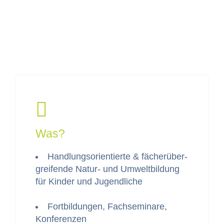
Was?
Hand­lung­sori­en­tierte & fächerüber­
greifende Natur- und Umwelt­bil­dung
für Kinder und Jugendliche
Fort­bil­dun­gen, Fach­sem­inare,
Konferenzen