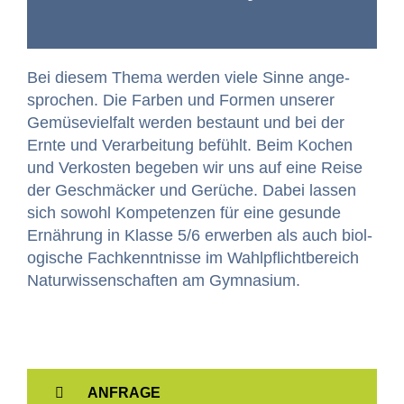
Bei diesem The­ma wer­den viele Sinne ange­
sprochen. Die Far­ben und For­men unser­er
Gemü­se­vielfalt wer­den bestaunt und bei der
Ernte und Ver­ar­beitung befühlt. Beim Kochen
und Verkosten begeben wir uns auf eine Reise
der Geschmäck­er und Gerüche. Dabei lassen
sich sowohl Kom­pe­ten­zen für eine gesunde
Ernährung in Klasse 5/6 erwer­ben als auch biol­
o­gis­che Fachken­nt­nisse im Wahlpflicht­bere­ich
Natur­wis­senschaften am Gymnasium.
ANFRAGE