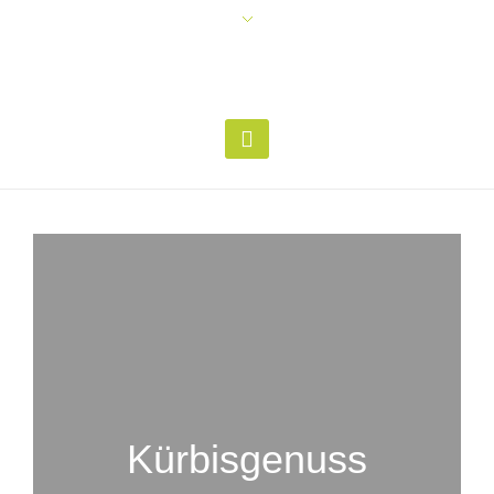
Kür­bis­genuss