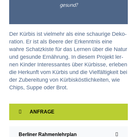
gesund?
Der Kür­bis ist vielmehr als eine schau­rige Deko­
ra­tion. Er ist als Beere der Erken­nt­nis eine
wahre Schatzk­iste für das Ler­nen über die Natur
und gesunde Ernährung. In diesem Pro­jekt ler­
nen Kinder Inter­es­santes über Kür­bisse, erleben
die Herkun­ft vom Kür­bis und die Vielfältigkeit bei
der Zubere­itung von Kür­bisköstlichkeit­en, wie
Chips, Suppe oder Brot.
ANFRAGE
Berlin­er Rahmenlehrplan