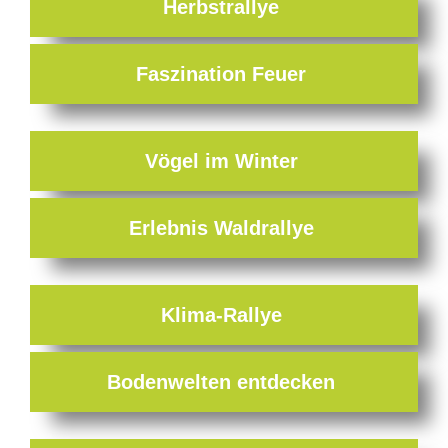
Herbstrallye
Fasz­i­na­tion Feuer
Vögel im Winter
Erleb­nis Waldrallye
Klima-Rallye
Boden­wel­ten entdecken