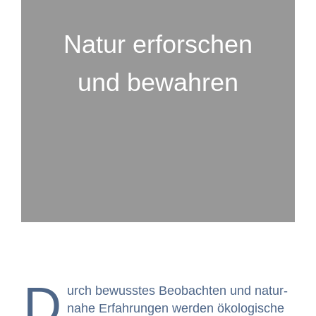
Natur erforschen
und bewahren
D
urch bewusstes Beobacht­en und natur­
na­he Erfahrun­gen wer­den ökol­o­gis­che