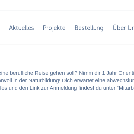
Aktuelles
Projekte
Bestellung
Über U
ine beru­fliche Reise gehen soll? Nimm dir 1 Jahr Ori­en­
­nvoll in der Natur­bil­dung! Dich erwartet eine abwech­sl
os und den Link zur Anmel­dung find­est du unter “Mitar­be